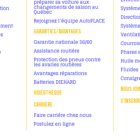
préparer sa voiture aux
changements de saison au
tion
Systèm
Québec
Directi
Rejoignez l’équipe AutoPLACE
sement
Système
GARANTIES/AVANTAGES
es
Ventilat
Garantie nationale 36/60
Courroi
Assistance routière
e
Phares e
Protection des pneus contre
Huile m
les avaries routières
Fluides 
Avantages réparations
Consign
Batteries DIEHARD
NOUS JOI
VIDÉOTHÈQUE
S’INSCRI
CARRIÈRE
Faire carrière chez nous
Postulez en ligne