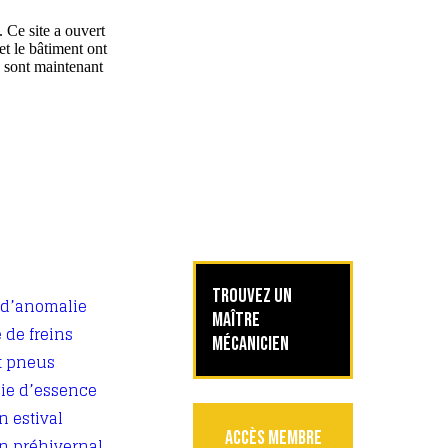
Ce site a ouvert
et le bâtiment ont
 sont maintenant
TROUVEZ UN
d’anomalie
MAÎTRE
 de freins
MÉCANICIEN
t pneus
e d’essence
n estival
ACCÈS MEMBRE
en préhivernal