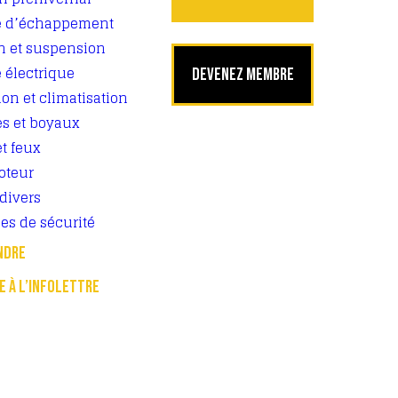
e d’échappement
on et suspension
 électrique
DEVENEZ MEMBRE
ion et climatisation
es et boyaux
t feux
oteur
divers
es de sécurité
NDRE
RE À L’INFOLETTRE