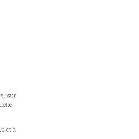
er sur
uelle
e et à