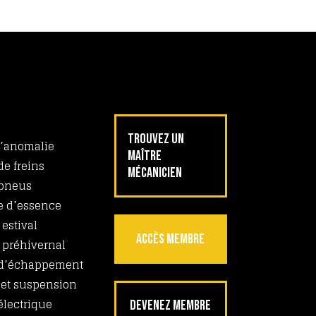
TROUVEZ UN
’anomalie
MAÎTRE
e freins
MÉCANICIEN
 pneus
 d’essence
 estival
ACCÈS MEMBRE
 préhivernal
d’échappement
 et suspension
électrique
DEVENEZ MEMBRE