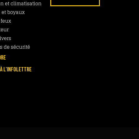
on et climatisation
 et boyaux
 feux
teur
ivers
s de sécurité
DRE
 À L’INFOLETTRE