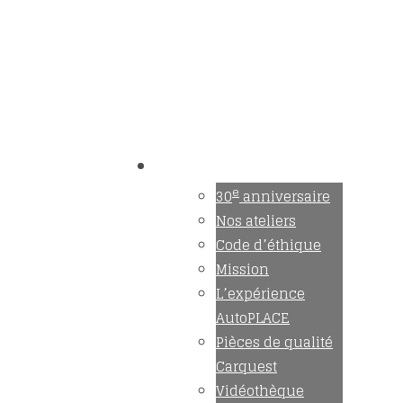
Trouvez un maître mécanicien
Accès membre
À propos
e
30
anniversaire
Nos ateliers
Code d’éthique
Mission
L’expérience
AutoPLACE
Pièces de qualité
Carquest
Vidéothèque