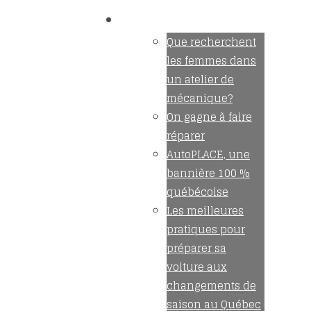
Nouvelles
Que recherchent
les femmes dans
un atelier de
mécanique?
On gagne à faire
réparer
AutoPLACE, une
bannière 100 %
québécoise
Les meilleures
pratiques pour
préparer sa
voiture aux
changements de
saison au Québec