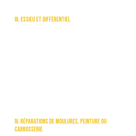
remplacement de composant
III. ESSIEU ET DIFFÉRENTIEL
A. Toute réparation ou remplacement de
composant nécessitant le retrait de
composants à lubrification interne ou le
remplacement de l’ensemble essieu
moteur/différentiel.
1. Couronne dentée, arbre de pignon et
engrenages connexes.
2. Roulements des composants ci-dessus.
3. Joint d’étanchéité du pignon.
IV. RÉPARATIONS DE MOULURES, PEINTURE OU
CARROSSERIE