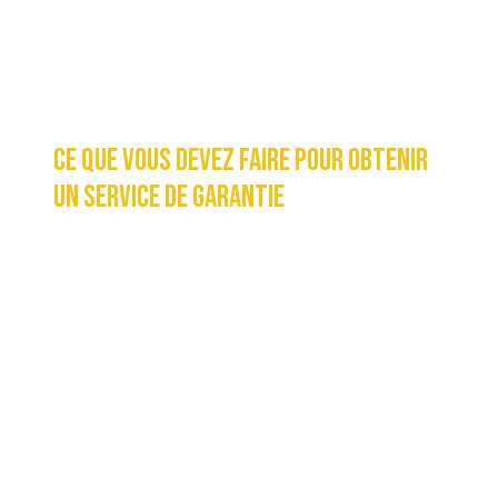
A. Vidanges d’huile, remplacements et
purges des fluides, balais d’essuie-glace
et filtres.
CE QUE VOUS DEVEZ FAIRE POUR OBTENIR
UN SERVICE DE GARANTIE
Vous devez conserver une copie de la
facture de réparation originale et la
présenter lorsque vous sollicitez un
service dans le cadre de cette garantie. Si
des travaux sous garantie sont effectués,
vous devez temporairement remettre la
facture de réparation originale ou une
copie lisible de celle-ci. Si vous pouvez