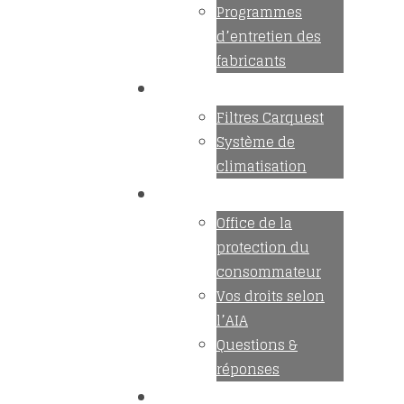
Programmes
d’entretien des
fabricants
Promotions
Filtres Carquest
Système de
climatisation
Vos droits
Office de la
protection du
consommateur
Vos droits selon
l’AIA
Questions &
réponses
Expertise