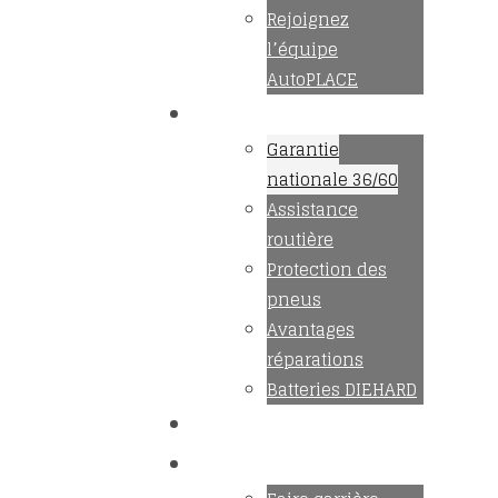
Rejoignez
l’équipe
AutoPLACE
Avantages
Garantie
nationale 36/60
Assistance
routière
Protection des
pneus
Avantages
réparations
Batteries DIEHARD
Conseils
Carrière