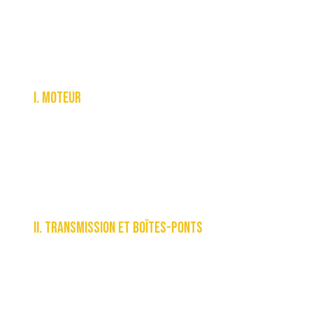
qu’énumérées ci-dessous, sont
expressément exclues. Les réparations
ci-dessous sont exclues de la garantie
limitée :
I. MOTEUR
A. Toute réparation interne ou
remplacement de composants internes,
ou tout remplacement de l’ensemble du
moteur.
II. TRANSMISSION ET BOÎTES-PONTS
A. Automatique – toute réparation interne
ou remplacement de composant
B. Manuelle – toute réparation interne ou