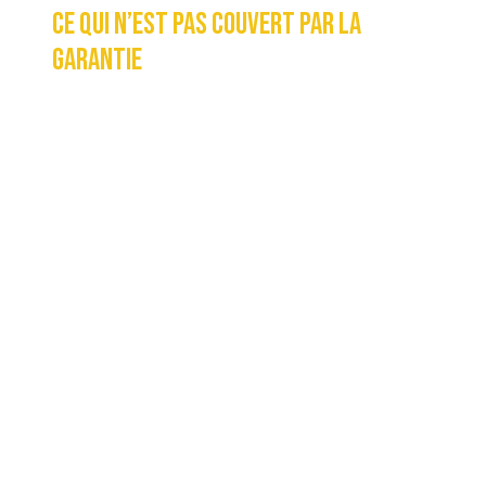
CE QUI N’EST PAS COUVERT PAR LA
GARANTIE
Vous devez payer pour tout service non
couvert effectué en même temps qu’un
service couvert. Cette garantie ne
couvrira pas un véhicule réparé qui a été
endommagé par une utilisation
anormale, une mauvaise utilisation, la
négligence, un accident, une modification
ou un «trafiquage» (effectué par
quelqu’un d’autre qu’un employé de
l’atelier). Cette garantie ne couvre pas les
remplacements ou les réparations
découlant de l’usure normale. Les