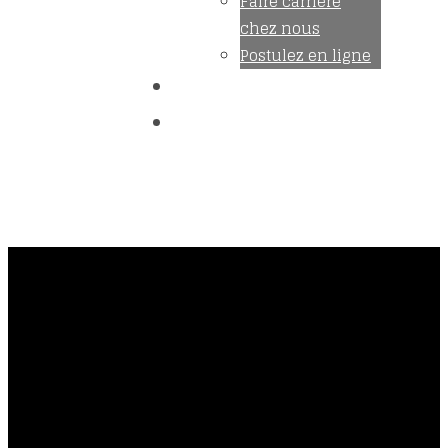
Faire carrière
chez nous
Postulez en ligne
Devenez membre
Nous joindre
Trouvez un maître
mécanicien
Accès membre