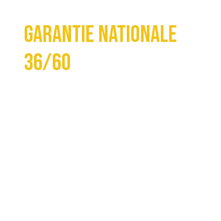
Garantie Nationale
36/60
La garantie nationale de conduite sans
tracas vous offre une couverture
complète pour tous les services
d’entretien et de réparation partout en
Amérique du Nord. La garantie s’applique
à tous les véhicules de promenade ainsi
qu’aux véhicules commerciaux allant
jusqu’à 1,5 tonne. Les pièces et la main-
d’œuvre sont couvertes pendant 36 mois