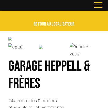
Retour au localisateur
Garage Heppell &
Frères
744, route des Pionniers
Rimouski
(Québec)
G5N 5P3