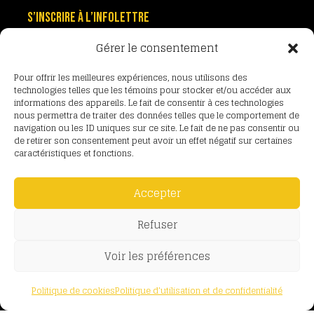
S’INSCRIRE À L’INFOLETTRE
Gérer le consentement
ACCÈS MEMBRE
Pour offrir les meilleures expériences, nous utilisons des
technologies telles que les témoins pour stocker et/ou accéder aux
informations des appareils. Le fait de consentir à ces technologies
nous permettra de traiter des données telles que le comportement de
DEVENEZ MEMBRE
navigation ou les ID uniques sur ce site. Le fait de ne pas consentir ou
de retirer son consentement peut avoir un effet négatif sur certaines
caractéristiques et fonctions.
Accepter
Refuser
Politique de confidentialité
•
Politique de
cookies
•
Nétiquette
• Copyright ©2025
Voir les préférences
AUTOPLACE
Politique de cookies
Politique d’utilisation et de confidentialité