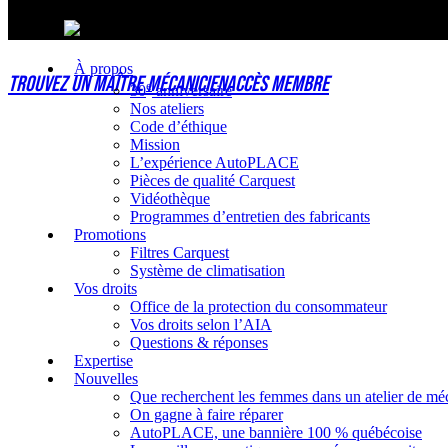
Follow Us On
À propos
Trouvez un maître mécanicien
Accès membre
e
30
anniversaire
Nos ateliers
Code d’éthique
Mission
L’expérience AutoPLACE
Pièces de qualité Carquest
Vidéothèque
Programmes d’entretien des fabricants
Promotions
Filtres Carquest
Système de climatisation
Vos droits
Office de la protection du consommateur
Vos droits selon l’AIA
Questions & réponses
Expertise
Nouvelles
Que recherchent les femmes dans un atelier de mé
On gagne à faire réparer
AutoPLACE, une bannière 100 % québécoise