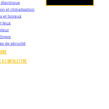
 électrique
ion et climatisation
es et boyaux
t feux
oteur
divers
es de sécurité
NDRE
E À L’INFOLETTRE