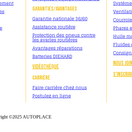
sement
Système
GARANTIES/AVANTAGES
es
Ventilat
Garantie nationale 36/60
Courroi
Assistance routière
le
Phares e
Protection des pneus contre
Huile m
les avaries routières
Fluides 
Avantages réparations
Consign
Batteries DIEHARD
NOUS JOI
VIDÉOTHÈQUE
S’INSCRIR
CARRIÈRE
Faire carrière chez nous
Postulez en ligne
right ©2025 AUTOPLACE