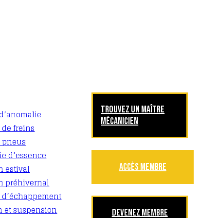
TROUVEZ UN MAÎTRE
d’anomalie
MÉCANICIEN
de freins
t pneus
e d’essence
ACCÈS MEMBRE
n estival
n préhivernal
 d’échappement
n et suspension
DEVENEZ MEMBRE