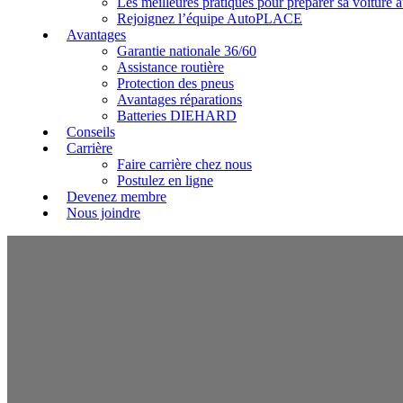
Les meilleures pratiques pour préparer sa voitur
Rejoignez l’équipe AutoPLACE
Avantages
Garantie nationale 36/60
Assistance routière
Protection des pneus
Avantages réparations
Batteries DIEHARD
Conseils
Carrière
Faire carrière chez nous
Postulez en ligne
Devenez membre
Nous joindre