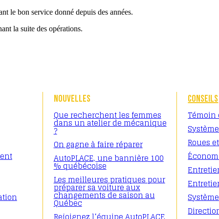
nt le bon service donné depuis des années.
nt la suite des opérations.
NOUVELLES
CONSEILS
Que recherchent les femmes
Témoin 
dans un atelier de mécanique
Système 
?
Roues e
On gagne à faire réparer
ent
Économi
AutoPLACE, une bannière 100
% québécoise
Entretie
Les meilleures pratiques pour
Entretie
préparer sa voiture aux
changements de saison au
ation
Système
Québec
Directio
Rejoignez l’équipe AutoPLACE