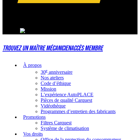
Follow Us On
Trouvez un maître mécanicien
Accès membre
À propos
e
30
anniversaire
Nos ateliers
Code d’éthique
Mission
L’expérience AutoPLACE
Pièces de qualité Carquest
Vidéothèque
Programmes d’entretien des fabricants
Promotions
Filtres Carquest
Système de climatisation
Vos droits
Office de la protection du consommateur