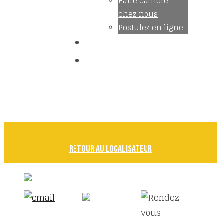
Faire carrière
chez nous
Postulez en ligne
Devenez membre
Nous joindre
Trouvez un maître
mécanicien
Accès membre
Retour au localisateur