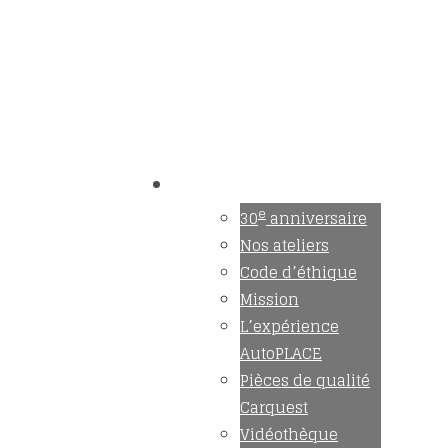
Trouvez un maître mécanicien
Accès membre
À propos
e
30
anniversaire
Nos ateliers
Code d’éthique
Mission
L’expérience
AutoPLACE
Pièces de qualité
Carquest
Vidéothèque