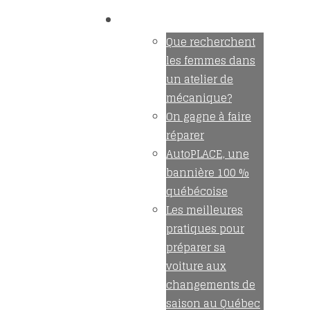
Nouvelles
Que recherchent
les femmes dans
un atelier de
mécanique?
On gagne à faire
réparer
AutoPLACE, une
bannière 100 %
québécoise
Les meilleures
pratiques pour
préparer sa
voiture aux
changements de
saison au Québec