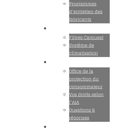
Programmes
d’entretien des
fabricants
Promotions
Filtres Carquest
Système de
climatisation
Vos droits
Office de la
protection du
consommateur
Vos droits selon
l’AIA
Questions &
réponses
Expertise